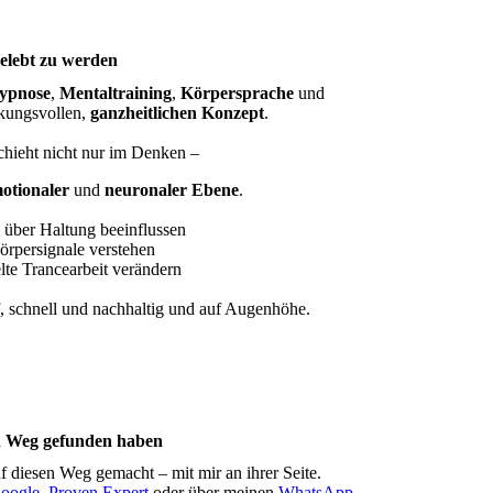
gelebt zu werden
ypnose
,
Mentaltraining
,
Körpersprache
und
kungsvollen,
ganzheitlichen Konzept
.
hieht nicht nur im Denken –
otionaler
und
neuronaler Ebene
.
 über Haltung beeinflussen
rpersignale verstehen
lte Trancearbeit verändern
f, schnell und nachhaltig und auf Augenhöhe.
n Weg gefunden haben
 diesen Weg gemacht – mit mir an ihrer Seite.
oogle
,
Proven Expert
oder über meinen
WhatsApp-