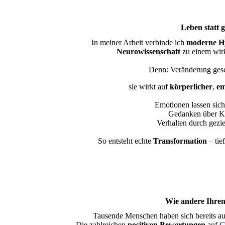
Leben statt 
In meiner Arbeit verbinde ich
moderne H
Neurowissenschaft
zu einem wir
Denn: Veränderung gesc
sie wirkt auf
körperlicher
,
em
Emotionen lassen sich
Gedanken über Kö
Verhalten durch gezie
So entsteht echte
Transformation
– tie
Wie andere Ihre
Tausende Menschen haben sich bereits auf
Die zahlreichen
positiven Bewertungen
auf
G