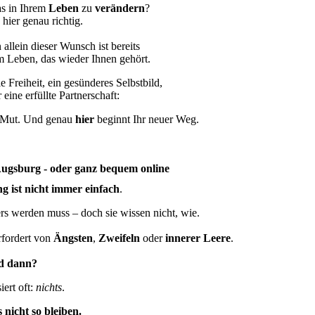
as in Ihrem
Leben
zu
verändern
?
hier genau richtig.
allein dieser Wunsch ist bereits
m Leben, das wieder Ihnen gehört.
 Freiheit, ein gesünderes Selbstbild,
 eine erfüllte Partnerschaft:
 Mut. Und genau
hier
beginnt Ihr neuer Weg.
ugsburg - oder ganz bequem online
 ist nicht immer einfach
.
rs werden muss – doch sie wissen nicht, wie.
rfordert von
Ängsten
,
Zweifeln
oder
innerer Leere
.
d dann?
ert oft:
nichts
.
 nicht so bleiben.