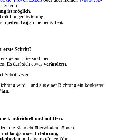
al
zeigen:
ng ist möglich
.
d mit Langzeitwirkung.
ich
jeden Tag
an meiner Arbeit.
r erste Schritt?
its getan – Sie sind hier.
ren: Es darf sich etwas
verändern
.
 Schritt zwei:
ichtung wird – und aus einer Richtung ein konkreter
Plan
.
ionell, individuell und mit Herz
den, die Sie nicht überwinden können.
– mit langjähriger
Erfahrung
,
n Methoden
und einem offenen Ohr.