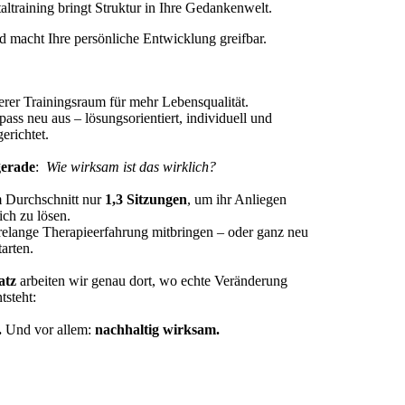
altraining bringt Struktur in Ihre Gedankenwelt.
nd macht Ihre persönliche Entwicklung greifbar.
nnerer Trainingsraum für mehr Lebensqualität.
ss neu aus – lösungsorientiert, individuell und
gerichtet.
gerade
:
Wie wirksam ist das wirklich?
m Durchschnitt nur
1,3 Sitzungen
, um ihr Anliegen
ich zu lösen.
ahrelange Therapieerfahrung mitbringen – oder ganz neu
tarten.
atz
arbeiten wir genau dort, wo echte Veränderung
tsteht:
.
Und vor allem:
nachhaltig wirksam.