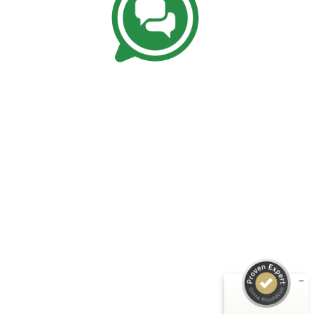
Kundenbewertungen und Erfahrungen zu
Keith A. Minehart
SEHR GUT
%
99
Empfehlungen auf
ProvenExpert.com
5,00
/
4,92
461
167
Bewertungen auf
6
Bewertungen von