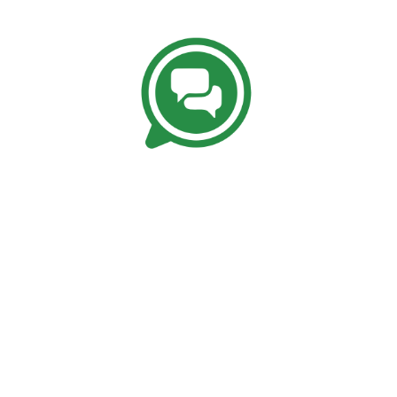
Kundenbewertungen und Erfahrungen zu
Keith A. Minehart
SEHR GUT
%
99
Empfehlungen auf
ProvenExpert.com