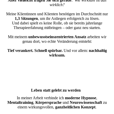
Aber vielleicht fragen Sie sich gerade
:
Wie wirksam ist das
wirklich?
Meine Klientinnen und Klienten benötigen im Durchschnitt nur
1,3 Sitzungen
, um ihr Anliegen erfolgreich zu lösen.
Und dabei spielt es keine Rolle, ob sie bereits jahrelange
Therapieerfahrung mitbringen – oder ganz neu starten.
Mit meinem
unbewusstseinszentrierten Ansatz
arbeiten wir
genau dort, wo echte Veränderung entsteht:
Tief verankert. Schnell spürbar.
Und vor allem:
nachhaltig
wirksam.
Leben statt gelebt zu werden
In meiner Arbeit verbinde ich
moderne Hypnose
,
Mentaltraining
,
Körpersprache
und
Neurowissenschaft
zu
einem wirkungsvollen,
ganzheitlichen Konzept
.